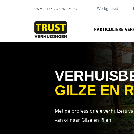
Werkgebied
UW VERHUIZING, ONZE ZORG!
PARTICULIERE VER
VERHUISB
GILZE EN 
Met de professionele verhuizers va
van of naar Gilze en Rijen.