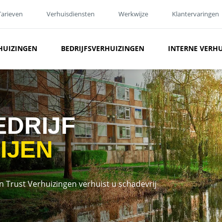
Tarieven
Verhuisdiensten
Werkwijze
Klantervaringen
HUIZINGEN
BEDRIJFSVERHUIZINGEN
INTERNE VERH
EDRIJF
RIJEN
n Trust Verhuizingen verhuist u schadevrij