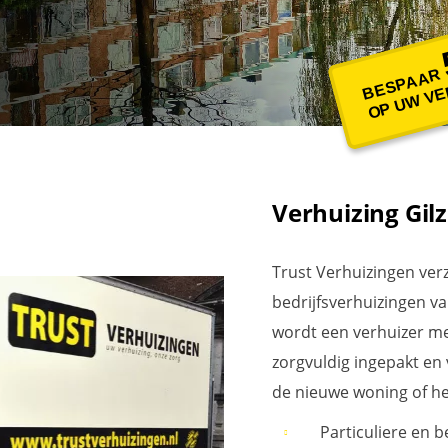
BESPAAR
OP UW VE
Verhuizing Gilz
Trust Verhuizingen ver
bedrijfsverhuizingen va
wordt een verhuizer m
zorgvuldig ingepakt en
de nieuwe woning of he
Particuliere en 