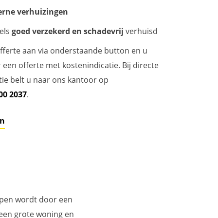
terne verhuizingen
els
goed verzekerd en schadevrij
verhuisd
offerte aan via onderstaande button en u
een offerte met kostenindicatie. Bij directe
tie belt u naar ons kantoor op
00 2037
.
en
olpen wordt door een
een grote woning en