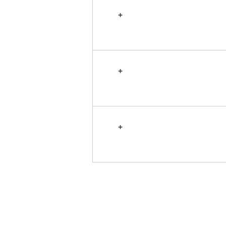
+
+
+