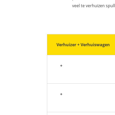
veel te verhuizen spu
Verhuizer + Verhuiswagen
+
+