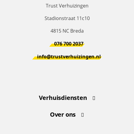
Trust Verhuizingen
Stadionstraat 11c10
4815 NC Breda
076 700 2037
info@trustverhuizingen.nl
Verhuisdiensten
Particuliere verhuizingen
Over ons
Bedrijfsverhuizingen
Home